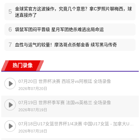
金球奖官方这波操作，究竟几个意思？拿C罗照片聊梅西，球
5
迷直接炸了
6
袋鼠军团闷平晋级 星月军团绝杀难逃出局命运
7
血性与运气的较量！摩洛哥点杀郁金香 续写黑马传奇
热门录像
07月20日 世界杯决赛 西班牙vs阿根廷 全场录像
2026年07月20日
07月19日 世界杯季军赛 法国vs英格兰 全场录像
2026年07月19日
07月18日U17女篮世界杯1/4决赛 中国U17女篮 - 加拿大U17女篮 录像
2026年07月18日