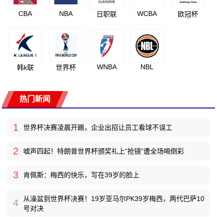
CBA
NBA
WCBA
日职联
欧冠杯
WNBA
NBL
韩k联
世界杯
热门新闻
1
世界杯决赛凌晨开踢，企业出招让员工看球不误工
2
嘘声四起！特朗普世界杯颁奖礼上“抢镜”遭全场喝倒彩
3
肯佩斯：梅西的快乐，写在39岁的脸上
从澡盆到世界杯决赛！19岁亚马尔PK39岁梅西，两代巴萨10
4
号对决