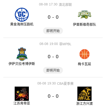
08-08
17:30
澳北部联
0
0
-
黄金海岸压路机
伊普斯维奇部队
即将开始
08-08
19:00
菲MPBL
0
0
-
伊萨贝拉考博伊斯
梅卡瓦延
即将开始
08-08
19:30
CBA夏季赛
0
0
-
江苏肯帝亚
浙江方兴渡