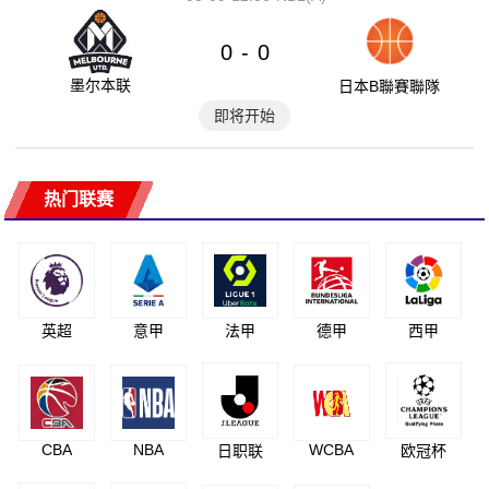
0
0
-
墨尔本联
日本B聯賽聯隊
即将开始
热门联赛
英超
意甲
法甲
德甲
西甲
CBA
NBA
WCBA
日职联
欧冠杯