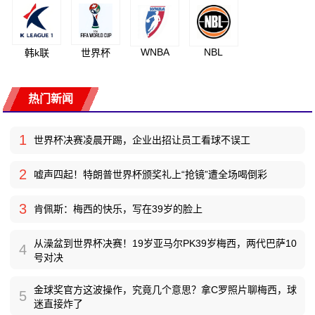
WNBA
NBL
韩k联
世界杯
热门新闻
1
世界杯决赛凌晨开踢，企业出招让员工看球不误工
2
嘘声四起！特朗普世界杯颁奖礼上“抢镜”遭全场喝倒彩
3
肯佩斯：梅西的快乐，写在39岁的脸上
从澡盆到世界杯决赛！19岁亚马尔PK39岁梅西，两代巴萨10
4
号对决
金球奖官方这波操作，究竟几个意思？拿C罗照片聊梅西，球
5
迷直接炸了