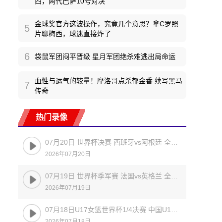
西，两代巴萨10号对决
金球奖官方这波操作，究竟几个意思？拿C罗照
5
片聊梅西，球迷直接炸了
6
袋鼠军团闷平晋级 星月军团绝杀难逃出局命运
血性与运气的较量！摩洛哥点杀郁金香 续写黑马
7
传奇
热门录像
07月20日 世界杯决赛 西班牙vs阿根廷 全场录像
2026年07月20日
07月19日 世界杯季军赛 法国vs英格兰 全场录像
2026年07月19日
07月18日U17女篮世界杯1/4决赛 中国U17女篮 - 加拿大U17女篮 录像
2026年07月18日