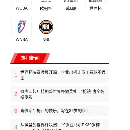
WCBA
欧冠杯
韩k联
世界杯
WNBA
NBL
热门新闻
世界杯决赛凌晨开踢，企业出招让员工看球不误
1
工
嘘声四起！特朗普世界杯颁奖礼上“抢镜”遭全场
2
喝倒彩
3
肯佩斯：梅西的快乐，写在39岁的脸上
从澡盆到世界杯决赛！19岁亚马尔PK39岁梅
4