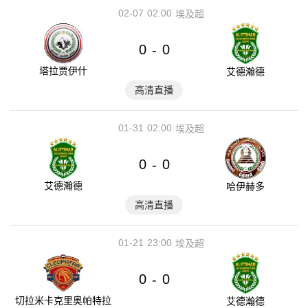
02-07
02:00
埃及超
0
0
-
塔拉贾伊什
艾德瀚德
高清直播
01-31
02:00
埃及超
0
0
-
艾德瀚德
哈伊赫多
高清直播
01-21
23:00
埃及超
0
0
-
切拉米卡克里奥帕特拉
艾德瀚德