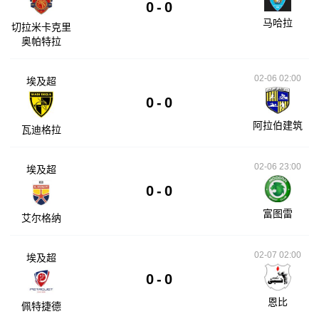
0
-
0
马哈拉
切拉米卡克里
奥帕特拉
02-06 02:00
埃及超
0
-
0
阿拉伯建筑
瓦迪格拉
02-06 23:00
埃及超
0
-
0
富图雷
艾尔格纳
02-07 02:00
埃及超
0
-
0
恩比
佩特捷德