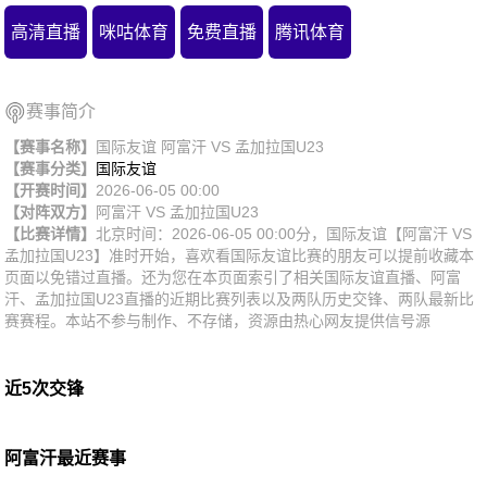
高清直播
咪咕体育
免费直播
腾讯体育
赛事简介
【赛事名称】
国际友谊 阿富汗 VS 孟加拉国U23
【赛事分类】
国际友谊
【开赛时间】
2026-06-05 00:00
【对阵双方】
阿富汗
VS
孟加拉国U23
【比赛详情】
北京时间：2026-06-05 00:00分，国际友谊【阿富汗 VS
孟加拉国U23】准时开始，喜欢看国际友谊比赛的朋友可以提前收藏本
页面以免错过直播。还为您在本页面索引了相关国际友谊直播、阿富
汗、孟加拉国U23直播的近期比赛列表以及两队历史交锋、两队最新比
赛赛程。本站不参与制作、不存储，资源由热心网友提供信号源
近5次交锋
阿富汗最近赛事