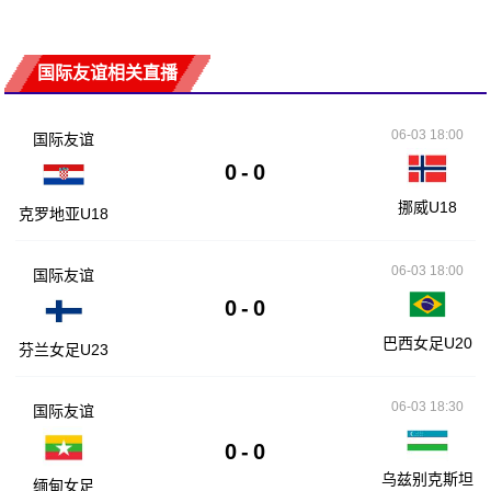
国际友谊相关直播
06-03 18:00
国际友谊
0
-
0
挪威U18
克罗地亚U18
06-03 18:00
国际友谊
0
-
0
巴西女足U20
芬兰女足U23
06-03 18:30
国际友谊
0
-
0
乌兹别克斯坦
缅甸女足