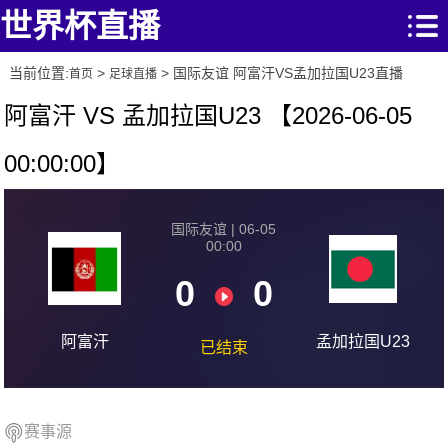
世界杯直播
当前位置:
>
> 国际友谊 阿富汗VS孟加拉国U23直播
首页
足球直播
阿富汗 VS 孟加拉国U23 【2026-06-05
00:00:00】
国际友谊 | 06-05
00:00
0
0
阿富汗
孟加拉国U23
已结束
赛事源