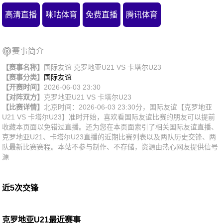
高清直播
咪咕体育
免费直播
腾讯体育
赛事简介
【赛事名称】
国际友谊 克罗地亚U21 VS 卡塔尔U23
【赛事分类】
国际友谊
【开赛时间】
2026-06-03 23:30
【对阵双方】
克罗地亚U21
VS
卡塔尔U23
【比赛详情】
北京时间：2026-06-03 23:30分，国际友谊【克罗地亚
U21 VS 卡塔尔U23】准时开始，喜欢看国际友谊比赛的朋友可以提前
收藏本页面以免错过直播。还为您在本页面索引了相关国际友谊直播、
克罗地亚U21、卡塔尔U23直播的近期比赛列表以及两队历史交锋、两
队最新比赛赛程。本站不参与制作、不存储，资源由热心网友提供信号
源
近5次交锋
克罗地亚U21最近赛事