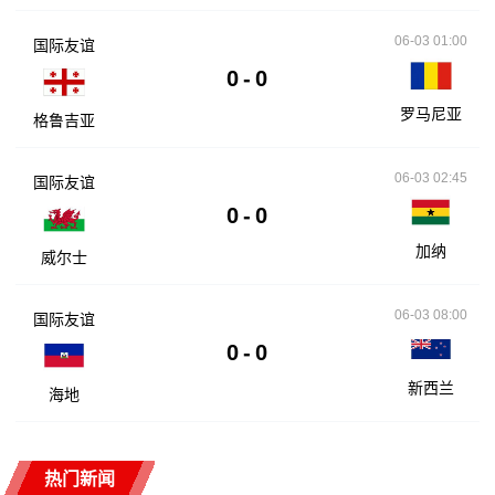
06-03 01:00
国际友谊
0
-
0
罗马尼亚
格鲁吉亚
06-03 02:45
国际友谊
0
-
0
加纳
威尔士
06-03 08:00
国际友谊
0
-
0
新西兰
海地
热门新闻