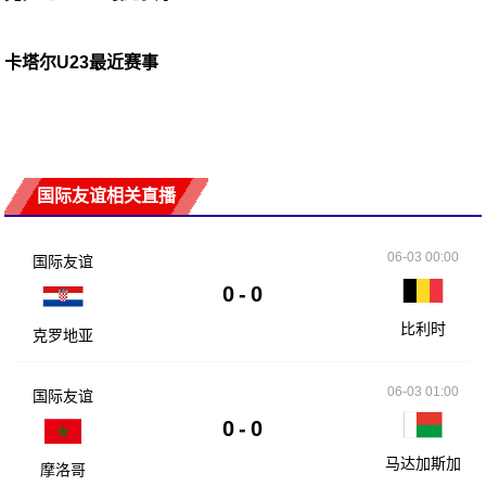
卡塔尔U23最近赛事
国际友谊相关直播
06-03 00:00
国际友谊
0
-
0
比利时
克罗地亚
06-03 01:00
国际友谊
0
-
0
马达加斯加
摩洛哥