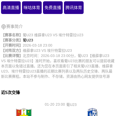
高清直播
咪咕体育
免费直播
腾讯体育
赛事简介
【赛事名称】
葡U23 维薛拿U23 VS 埃什特雷拉U23
【赛事分类】
葡U23
【开赛时间】
2026-03-18 23:00
【对阵双方】
维薛拿U23
VS
埃什特雷拉U23
【比赛详情】
北京时间：2026-03-18 23:00分，葡U23【维薛拿U23
VS 埃什特雷拉U23】准时开始，喜欢看葡U23比赛的朋友可以提前收藏
本页面以免错过直播。还为您在本页面索引了相关葡U23直播、维薛拿
U23、埃什特雷拉U23直播的近期比赛列表以及两队历史交锋、两队最
新比赛赛程。本站不参与制作、不存储，资源由热心网友提供信号源
近5次交锋
01-20
23:00
葡U23