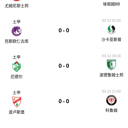
埃祖姆BB
尤姆尼耶士邦
03-12 01:00
土甲
0
-
0
沙卡亚斯普
克斯欧仁古库
03-12 18:30
土甲
0
-
0
波德鲁姆士邦
厄德尔
03-12 21:00
土甲
0
-
0
科鲁姆
波卢斯堡