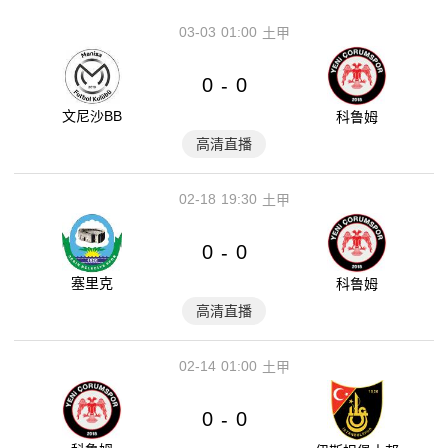
03-03
01:00
土甲
0
0
-
文尼沙BB
科鲁姆
高清直播
02-18
19:30
土甲
0
0
-
塞里克
科鲁姆
高清直播
02-14
01:00
土甲
0
0
-