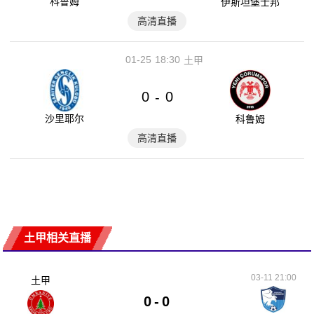
科鲁姆
伊斯坦堡士邦
高清直播
01-25
18:30
土甲
0
0
-
沙里耶尔
科鲁姆
高清直播
土甲相关直播
03-11 21:00
土甲
0
-
0