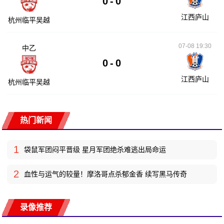
0
-
0
江西庐山
杭州临平吴越
07-08 19:30
中乙
0
-
0
江西庐山
杭州临平吴越
热门新闻
1
袋鼠军团闷平晋级 星月军团绝杀难逃出局命运
2
血性与运气的较量！摩洛哥点杀郁金香 续写黑马传奇
录像推荐