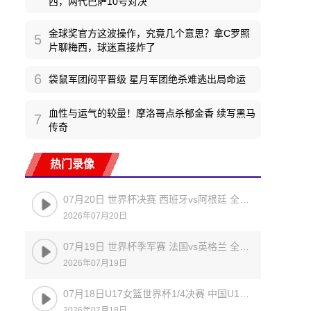
西，两代巴萨10号对决
金球奖官方这波操作，究竟几个意思？拿C罗照
5
片聊梅西，球迷直接炸了
6
袋鼠军团闷平晋级 星月军团绝杀难逃出局命运
血性与运气的较量！摩洛哥点杀郁金香 续写黑马
7
传奇
热门录像
07月20日 世界杯决赛 西班牙vs阿根廷 全场录像
2026年07月20日
07月19日 世界杯季军赛 法国vs英格兰 全场录像
2026年07月19日
07月18日U17女篮世界杯1/4决赛 中国U17女篮 - 加拿大U17女篮 录像
2026年07月18日