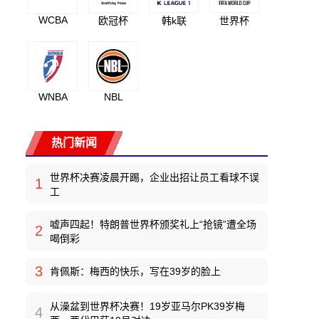
WCBA
欧冠杯
韩k联
世界杯
WNBA
NBL
热门新闻
世界杯决赛凌晨开踢，企业出招让员工看球不误
1
工
嘘声四起！特朗普世界杯颁奖礼上“抢镜”遭全场
2
喝倒彩
3
肯佩斯：梅西的快乐，写在39岁的脸上
从澡盆到世界杯决赛！19岁亚马尔PK39岁梅
4