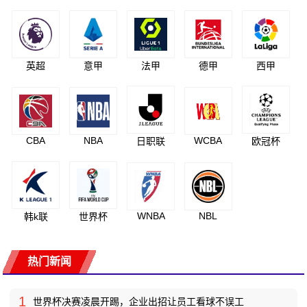
英超
意甲
法甲
德甲
西甲
CBA
NBA
WCBA
日职联
欧冠杯
WNBA
NBL
韩k联
世界杯
热门新闻
1
世界杯决赛凌晨开踢，企业出招让员工看球不误工