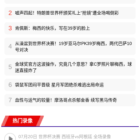
2
嘘声四起！特朗普世界杯颁奖礼上“抢镜”遭全场喝倒彩
3
肯佩斯：梅西的快乐，写在39岁的脸上
从澡盆到世界杯决赛！19岁亚马尔PK39岁梅西，两代巴萨10
4
号对决
金球奖官方这波操作，究竟几个意思？拿C罗照片聊梅西，球
5
迷直接炸了
6
袋鼠军团闷平晋级 星月军团绝杀难逃出局命运
7
血性与运气的较量！摩洛哥点杀郁金香 续写黑马传奇
热门录像
07月20日 世界杯决赛 西班牙vs阿根廷 全场录像