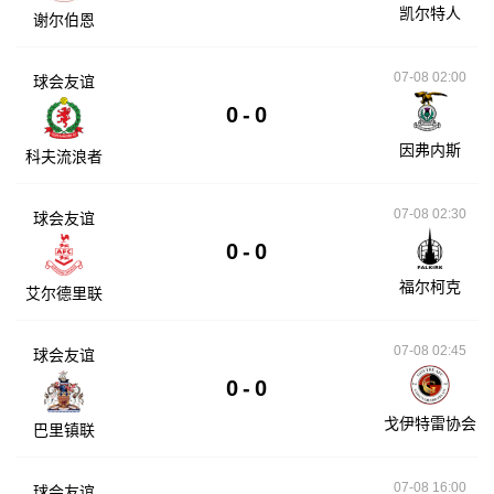
凯尔特人
谢尔伯恩
07-08 02:00
球会友谊
0
-
0
因弗内斯
科夫流浪者
07-08 02:30
球会友谊
0
-
0
福尔柯克
艾尔德里联
07-08 02:45
球会友谊
0
-
0
戈伊特雷协会
巴里镇联
07-08 16:00
球会友谊