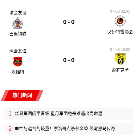
07-08 02:45
球会友谊
0
-
0
戈伊特雷协会
巴里镇联
07-08 16:00
球会友谊
0
-
0
索罗克萨
汉维特
热门新闻
1
袋鼠军团闷平晋级 星月军团绝杀难逃出局命运
2
血性与运气的较量！摩洛哥点杀郁金香 续写黑马传奇