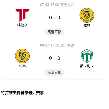
07-03
17:00
球会友谊
0
0
-
特伦辛
兹林
高清直播
06-27
17:15
球会友谊
0
0
-
兹林
斯卡利卡
高清直播
特拉维夫夏普尔最近赛事