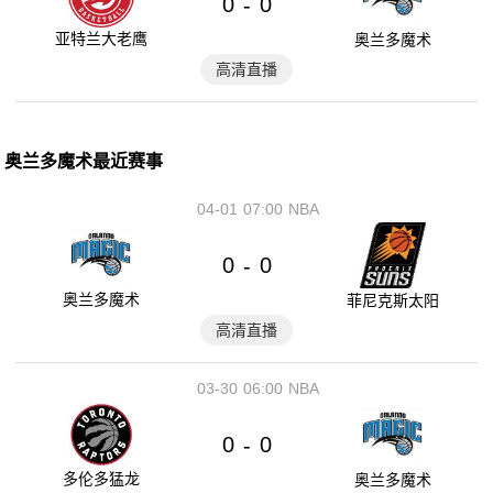
0
0
-
亚特兰大老鹰
奥兰多魔术
高清直播
奥兰多魔术最近赛事
04-01
07:00
NBA
0
0
-
奥兰多魔术
菲尼克斯太阳
高清直播
03-30
06:00
NBA
0
0
-
多伦多猛龙
奥兰多魔术