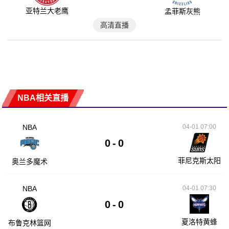
亚特兰大老鹰
孟菲斯灰熊
高清直播
NBA相关直播
NBA
04-01 07:00
0
-
0
菲尼克斯太阳
奥兰多魔术
NBA
04-01 07:30
0
-
0
夏洛特黄蜂
布鲁克林篮网