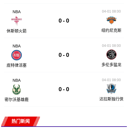
NBA
04-01 08:00
0
-
0
纽约尼克斯
休斯顿火箭
NBA
04-01 08:00
0
-
0
多伦多猛龙
底特律活塞
NBA
04-01 08:00
0
-
0
达拉斯独行侠
密尔沃基雄鹿
热门新闻