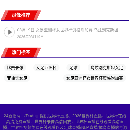
录像推荐
03月19日 女足亚洲杯女世界杯资格附加赛 乌兹别克斯坦女足vs菲律宾女足 全场录像
2026年03月19日
热门标签
比赛录像
女足亚洲杯
足球
乌兹别克斯坦女足
菲律宾女足
女足亚洲杯女世界杯资格附加赛
24直播网 『Dudu』提供世界杯直播、2026世界杯直播、世界杯在线
高清免费直播、世界杯录像高清回放，世界杯直播在线观看高清直
播，世界杯视频免费在线观看以及足球直播/NBA直播/体育直播信号源