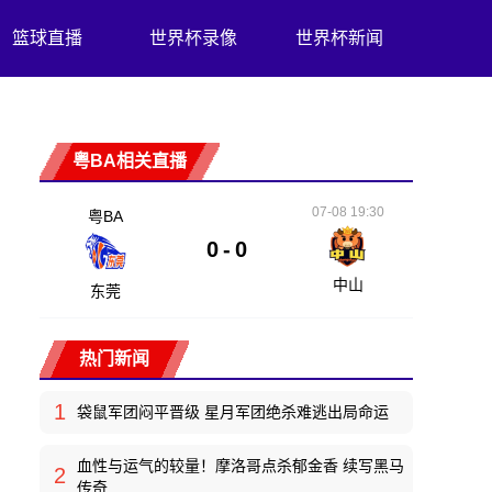
篮球直播
世界杯录像
世界杯新闻
粤BA相关直播
07-08 19:30
粤BA
0
-
0
中山
东莞
热门新闻
1
袋鼠军团闷平晋级 星月军团绝杀难逃出局命运
血性与运气的较量！摩洛哥点杀郁金香 续写黑马
2
传奇