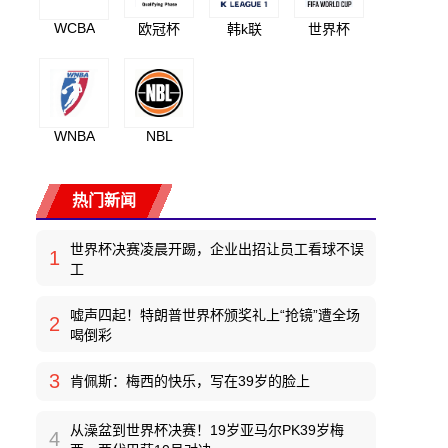
WCBA
欧冠杯
韩k联
世界杯
WNBA
NBL
热门新闻
世界杯决赛凌晨开踢，企业出招让员工看球不误
1
工
嘘声四起！特朗普世界杯颁奖礼上“抢镜”遭全场
2
喝倒彩
3
肯佩斯：梅西的快乐，写在39岁的脸上
从澡盆到世界杯决赛！19岁亚马尔PK39岁梅
4