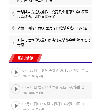
西，两代巴萨10号对决
金球奖官方这波操作，究竟几个意思？拿C罗照
5
片聊梅西，球迷直接炸了
6
袋鼠军团闷平晋级 星月军团绝杀难逃出局命运
血性与运气的较量！摩洛哥点杀郁金香 续写黑马
7
传奇
热门录像
07月20日 世界杯决赛 西班牙vs阿根廷 全场录像
2026年07月20日
07月19日 世界杯季军赛 法国vs英格兰 全场录像
2026年07月19日
07月18日U17女篮世界杯1/4决赛 中国U17女篮 - 加拿大U17女篮 录像
2026年07月18日